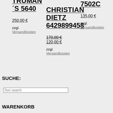
TRUMAN
7502C
´S 5640
CHRISTIAN
135,00
€
DIETZ
250,00
€
zzgl.
6429899458
Versandkosten
zzgl.
Versandkosten
170,00
€
Ursprünglicher
Aktueller
120,00
€
Preis
Preis
zzgl.
war:
ist:
Versandkosten
170,00 €
120,00 €.
SUCHE:
WARENKORB