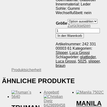
Innenmaterial: Leder
Sohle: Gummi
Wechselfußbett: nein
Größe
Zurücksetzen
Luca
Grossi
In den Warenkorb
5025
Menge
Artikelnummer:
242 331
00003 61
Kategorien:
Slipper
,
Luca Grossi
Schlagwörter:
glattleder
,
Luca Grossi
,
5025
,
slipper
,
braun
Produktsicherheit
ÄHNLICHE PRODUKTE
Angebot!
MANILA