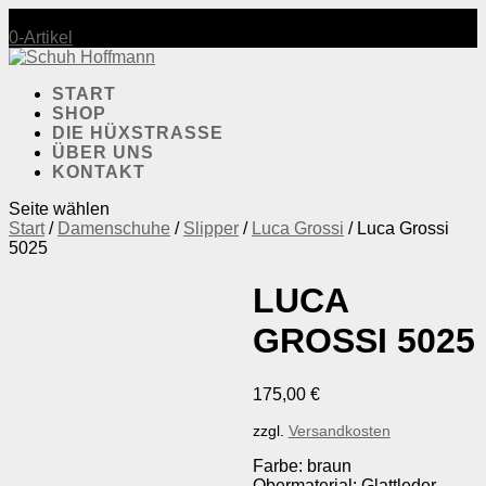
Mo-Fr.: 10:00-18:30 | Sa.: 10:00-17:30
0-Artikel
START
SHOP
DIE HÜXSTRASSE
ÜBER UNS
KONTAKT
Seite wählen
Start
/
Damenschuhe
/
Slipper
/
Luca Grossi
/ Luca Grossi
5025
LUCA
GROSSI 5025
175,00
€
zzgl.
Versandkosten
Farbe: braun
Obermaterial: Glattleder