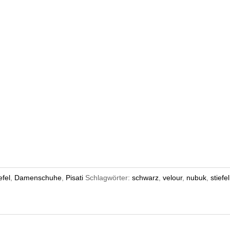
efel
,
Damenschuhe
,
Pisati
Schlagwörter:
schwarz
,
velour
,
nubuk
,
stiefel