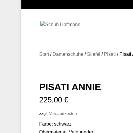
Start
/
Damenschuhe
/
Stiefel
/
Pisati
/ Pisat
PISATI ANNIE
225,00
€
zzgl.
Versandkosten
Farbe: schwarz
Obermaterial: Velourleder