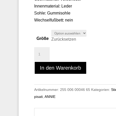
Innenmaterial: Leder
Sohle: Gummisohle
Wechselfußbett: nein
Größe
Zurücksetzen
Pisati
ANNIE
Menge
In den Warenkorb
Artikelnummer:
255 006 00046 65
Kategorien:
Sti
pisati
,
ANNIE