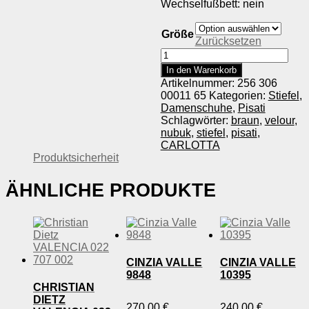
Wechselfußbett: nein
Größe
Zurücksetzen
Pisati
CARLOTTA
In den Warenkorb
Menge
Artikelnummer:
256 306
00011 65
Kategorien:
Stiefel
,
Damenschuhe
,
Pisati
Schlagwörter:
braun
,
velour
,
nubuk
,
stiefel
,
pisati
,
CARLOTTA
Produktsicherheit
ÄHNLICHE PRODUKTE
CINZIA VALLE
CINZIA VALLE
9848
10395
CHRISTIAN
DIETZ
270,00
€
240,00
€