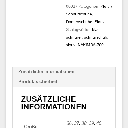
00027
Kategorien:
Klett- /
Schnürschuhe
,
Damenschuhe
,
Sioux
Schlagwörter:
blau
,
schnürer
,
schnürschuh
,
sioux
,
NAKIMBA-700
Zusätzliche Informationen
Produktsicherheit
ZUSÄTZLICHE
INFORMATIONEN
36
,
37
,
38
,
39
,
40
,
Größe