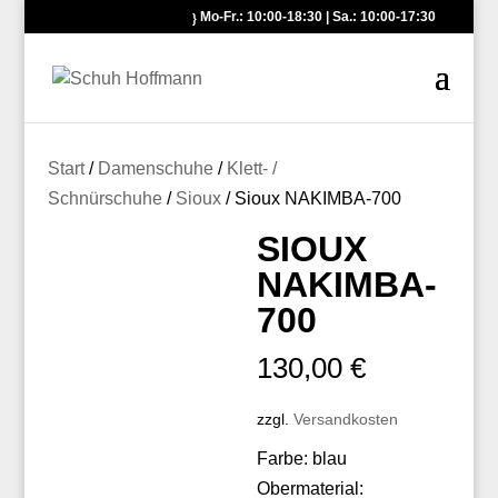
Mo-Fr.: 10:00-18:30 | Sa.: 10:00-17:30
Start
/
Damenschuhe
/
Klett- /
Schnürschuhe
/
Sioux
/ Sioux NAKIMBA-700
SIOUX
NAKIMBA-
700
130,00
€
zzgl.
Versandkosten
Farbe: blau
Obermaterial: