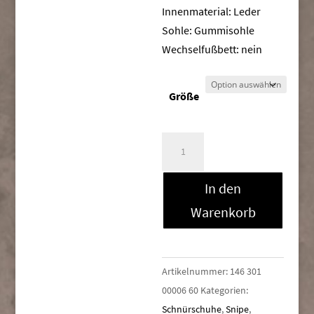
Innenmaterial: Leder
Sohle: Gummisohle
Wechselfußbett: nein
Größe
Snipe
22310E
Menge
In den
Warenkorb
Artikelnummer:
146 301
00006 60
Kategorien:
Schnürschuhe
,
Snipe
,