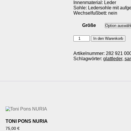
Innenmaterial: Leder
Sohle: Ledersohle mit aufg
Wechselfußbett: nein
Größe
Thierry
In den Warenkorb
Rabotin
2783FNR
Menge
Artikelnummer:
282 921 00
Schlagwörter:
glattleder
,
sa
TONI PONS NURIA
75,00
€