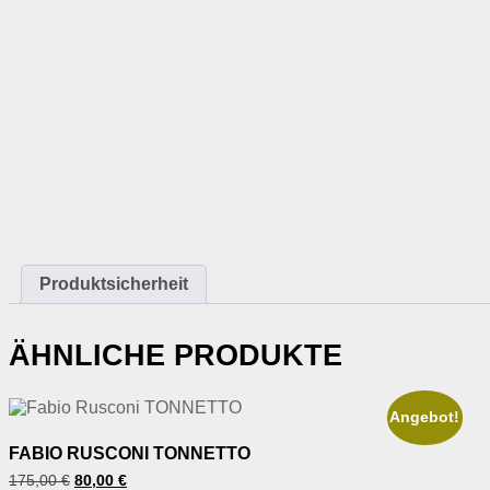
Produktsicherheit
ÄHNLICHE PRODUKTE
Angebot!
FABIO RUSCONI TONNETTO
Ursprünglicher
Aktueller
175,00
€
80,00
€