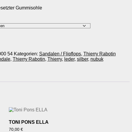
esetzter Gummisohle
000 54
Kategorien:
Sandalen / Flipflops
,
Thierry Rabotin
ndale
,
Thierry Rabotin
,
Thierry
,
leder
,
silber
,
nubuk
TONI PONS ELLA
70,00
€