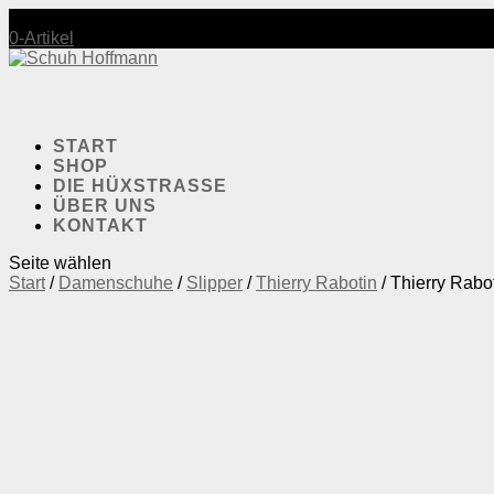
Mo-Fr.: 10:00-18:30 | Sa.: 10:00-17:30
0-Artikel
START
SHOP
DIE HÜXSTRASSE
ÜBER UNS
KONTAKT
Seite wählen
Start
/
Damenschuhe
/
Slipper
/
Thierry Rabotin
/ Thierry Rab