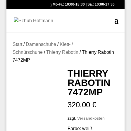
Mo-Fr.: 10:00-18:30 | Sa.: 10:00-17:30
Start
/
Damenschuhe
/
Klett- /
Schnürschuhe
/
Thierry Rabotin
/ Thierry Rabotin
7472MP
THIERRY
RABOTIN
7472MP
320,00
€
zzgl.
Versandkosten
Farbe: weiß