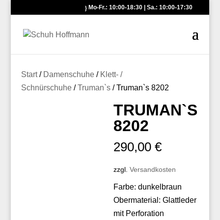
Mo-Fr.: 10:00-18:30 | Sa.: 10:00-17:30
Start
/
Damenschuhe
/
Klett- /
Schnürschuhe
/
Truman`s
/ Truman`s 8202
TRUMAN`S
8202
290,00
€
zzgl.
Versandkosten
Farbe: dunkelbraun
Obermaterial: Glattleder
mit Perforation