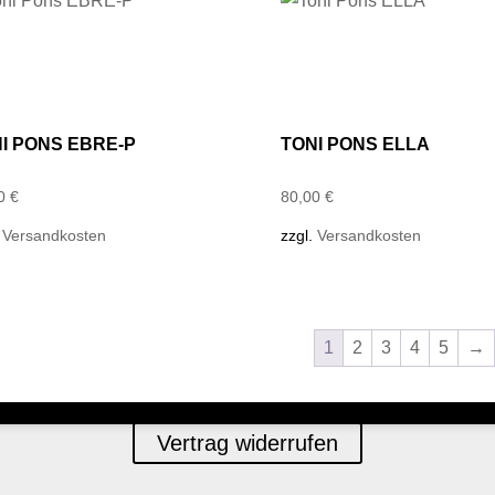
I PONS EBRE-P
TONI PONS ELLA
00
€
80,00
€
.
Versandkosten
zzgl.
Versandkosten
1
2
3
4
5
→
Vertrag widerrufen