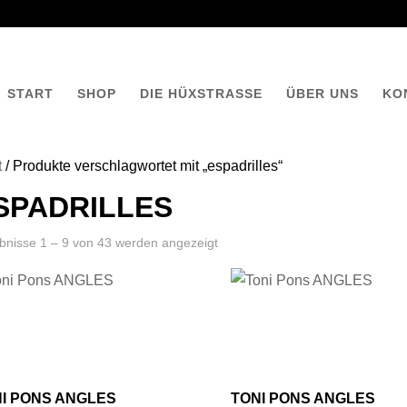
START
SHOP
DIE HÜXSTRASSE
ÜBER UNS
KO
t
/ Produkte verschlagwortet mit „espadrilles“
SPADRILLES
bnisse 1 – 9 von 43 werden angezeigt
I PONS ANGLES
TONI PONS ANGLES