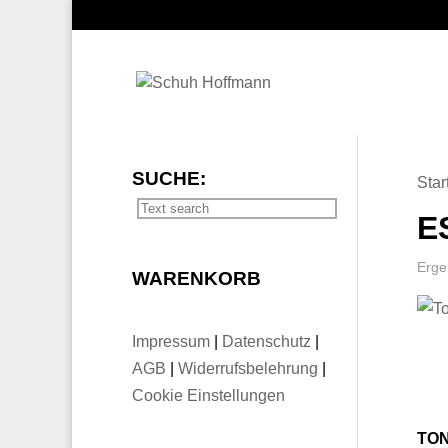
SUCHE:
Star
E
Erge
WARENKORB
Impressum
|
Datenschutz
|
AGB
|
Widerrufsbelehrung
|
Cookie Einstellungen
TON