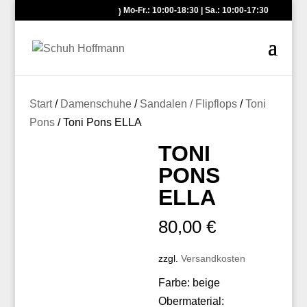
Mo-Fr.: 10:00-18:30 | Sa.: 10:00-17:30
Start
/
Damenschuhe
/
Sandalen / Flipflops
/
Toni
Pons
/ Toni Pons ELLA
TONI
PONS
ELLA
80,00
€
zzgl.
Versandkosten
Farbe: beige
Obermaterial: