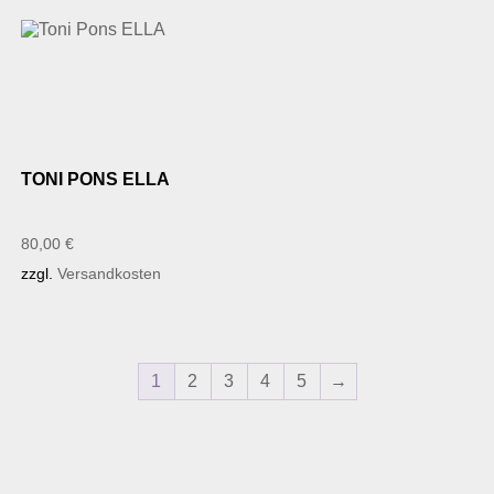
TONI PONS ELLA
80,00
€
zzgl.
Versandkosten
1
2
3
4
5
→