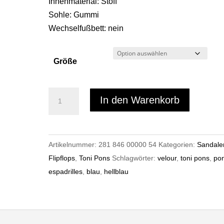
Innenmaterial: Stoff
Sohle: Gummi
Wechselfußbett: nein
Größe
Toni
In den Warenkorb
Pons
ELLA
Menge
Artikelnummer:
281 846 00000 54
Kategorien:
Sandale
Flipflops
,
Toni Pons
Schlagwörter:
velour
,
toni pons
,
po
espadrilles
,
blau
,
hellblau