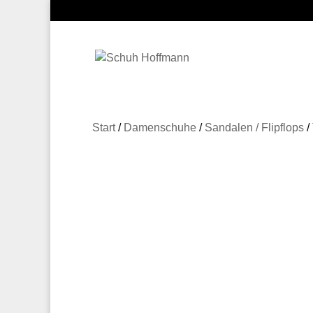
Start
/
Damenschuhe
/
Sandalen / Flipflops
/