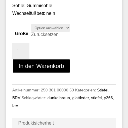
Sohle: Gummisohle
Wechselfußbett: nein
Größe
Zurücksetzen
BRV
Y266
Menge
In den Warenkorb
Artikelnummer:
250 301 00000 59
Kategorien:
Stiefel
,
BRV
Schlagwörter:
dunkelbraun
,
glattleder
,
stiefel
,
y266
,
brv
Produktsicherheit