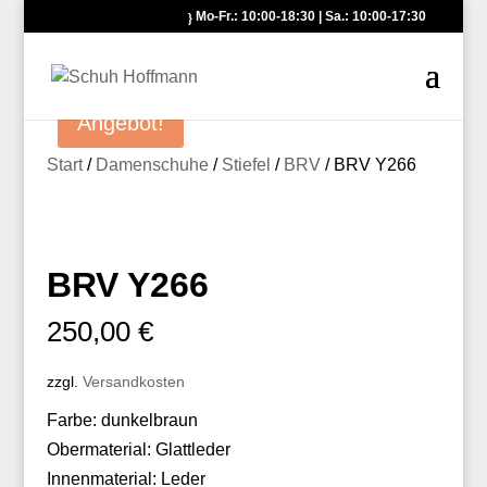
Mo-Fr.: 10:00-18:30 | Sa.: 10:00-17:30
Angebot!
Start
/
Damenschuhe
/
Stiefel
/
BRV
/ BRV Y266
BRV Y266
250,00
€
zzgl.
Versandkosten
Farbe: dunkelbraun
Obermaterial: Glattleder
Innenmaterial: Leder