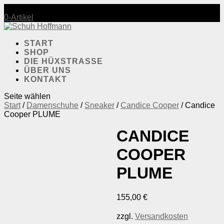
Mo-Fr.: 10:00-18:30 | Sa.: 10:00-17:30
0-Artikel
START
SHOP
DIE HÜXSTRASSE
ÜBER UNS
KONTAKT
Seite wählen
Start
/
Damenschuhe
/
Sneaker
/
Candice Cooper
/ Candice
Cooper PLUME
CANDICE
COOPER
PLUME
155,00
€
zzgl.
Versandkosten