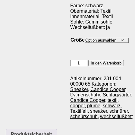
Farbe: schwarz
Obermaterial: Textil
Innenmaterial: Textil
Sohle: Gummisohle
Wechselfußbett: ja
Größe
Candice
In den Warenkorb
Cooper
PLUME
Menge
Artikelnummer:
231 004
00000 65
Kategorien:
Sneaker
,
Candice Cooper
,
Damenschuhe
Schlagwörter:
Candice Cooper
,
textil
,
cooper
,
plume
,
schwarz
,
Textilfell
,
sneaker
,
schnürer
,
schnürschuh
,
wechselfußbett
Produktsicherheit