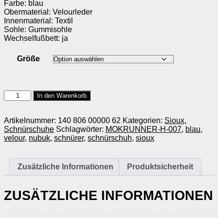
Farbe: blau
Obermaterial: Velourleder
Innenmaterial: Textil
Sohle: Gummisohle
Wechselfußbett: ja
Größe
Sioux
In den Warenkorb
MOKRUNNER-
H-
007
Artikelnummer:
140 806 00000 62
Kategorien:
Sioux
,
Menge
Schnürschuhe
Schlagwörter:
MOKRUNNER-H-007
,
blau
,
velour
,
nubuk
,
schnürer
,
schnürschuh
,
sioux
Zusätzliche Informationen
Produktsicherheit
ZUSÄTZLICHE INFORMATIONEN